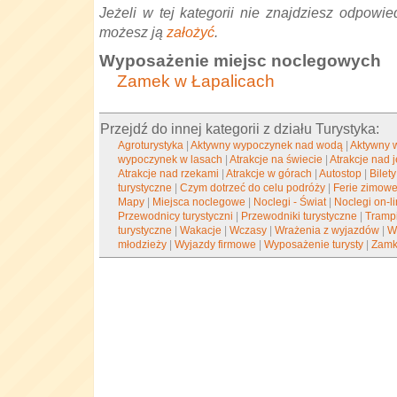
Jeżeli w tej kategorii nie znajdziesz odpowied
możesz ją
założyć
.
Wyposażenie miejsc noclegowych
Zamek w Łapalicach
Przejdź do innej kategorii z działu Turystyka:
Agroturystyka
|
Aktywny wypoczynek nad wodą
|
Aktywny 
wypoczynek w lasach
|
Atrakcje na świecie
|
Atrakcje nad 
Atrakcje nad rzekami
|
Atrakcje w górach
|
Autostop
|
Bilety
turystyczne
|
Czym dotrzeć do celu podróży
|
Ferie zimow
Mapy
|
Miejsca noclegowe
|
Noclegi - Świat
|
Noclegi on-l
Przewodnicy turystyczni
|
Przewodniki turystyczne
|
Tramp
turystyczne
|
Wakacje
|
Wczasy
|
Wrażenia z wyjazdów
|
W
młodzieży
|
Wyjazdy firmowe
|
Wyposażenie turysty
|
Zamk