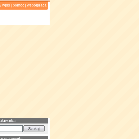
y wpis
|
pomoc
|
współpraca
ukiwarka
 użytkownika