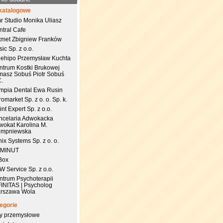
katalogowe
r Studio Monika Uliasz
ntral Cafe
tmet Zbigniew Franków
ic Sp. z o.o.
uehipo Przemysław Kuchta
ntrum Kostki Brukowej
masz Sobuś Piotr Sobuś
C.
impia Dental Ewa Rusin
omarket Sp. z o. o. Sp. k.
nt Expert Sp. z o.o.
ncelaria Adwokacka
wokat Karolina M.
empniewska
ix Systems Sp. z o. o.
 MINUT
Box
 Service Sp. z o.o.
ntrum Psychoterapii
FINITAS | Psycholog
rszawa Wola
egorie
try przemysłowe