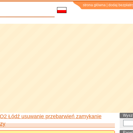
strona główna
|
dodaj bezpłatn
Wysz
 CO2 Łódź usuwanie przebarwień zamykanie
rzy
Panel