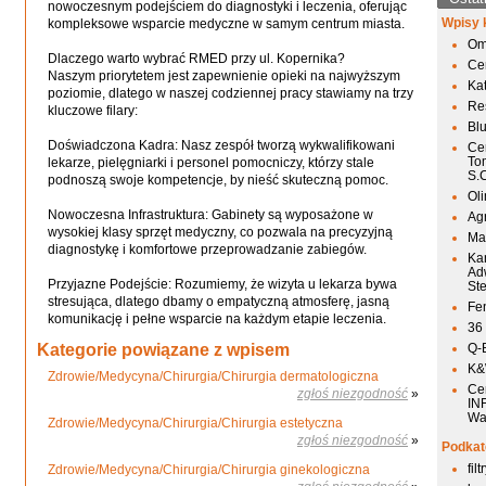
nowoczesnym podejściem do diagnostyki i leczenia, oferując
Wpisy 
kompleksowe wsparcie medyczne w samym centrum miasta.
Om
Dlaczego warto wybrać RMED przy ul. Kopernika?
Ce
Naszym priorytetem jest zapewnienie opieki na najwyższym
Ka
poziomie, dlatego w naszej codziennej pracy stawiamy na trzy
Res
kluczowe filary:
Bl
Doświadczona Kadra: Nasz zespół tworzą wykwalifikowani
Ce
To
lekarze, pielęgniarki i personel pomocniczy, którzy stale
S.
podnoszą swoje kompetencje, by nieść skuteczną pomoc.
Ol
Nowoczesna Infrastruktura: Gabinety są wyposażone w
Agr
wysokiej klasy sprzęt medyczny, co pozwala na precyzyjną
Mai
diagnostykę i komfortowe przeprowadzanie zabiegów.
Ka
Ad
Przyjazne Podejście: Rozumiemy, że wizyta u lekarza bywa
St
stresująca, dlatego dbamy o empatyczną atmosferę, jasną
Fen
komunikację i pełne wsparcie na każdym etapie leczenia.
36
Kategorie powiązane z wpisem
Q-
K&W
Zdrowie/Medycyna/Chirurgia/Chirurgia dermatologiczna
Ce
zgłoś niezgodność
»
IN
Wa
Zdrowie/Medycyna/Chirurgia/Chirurgia estetyczna
zgłoś niezgodność
»
Podkat
fil
Zdrowie/Medycyna/Chirurgia/Chirurgia ginekologiczna