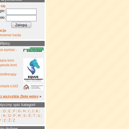
 się
gin:
sło:
acja
mnienie hasła
 Wpisy
na wymiar -
rapia koni
rapeuta koni
siotherapy
ciepła Łódź
z wszystkie Złote wpisy
»
etyczny spis kategorii
C
|
D
|
E
|
F
|
G
|
H
|
I
|
J
|
K
|
M
|
N
|
O
|
P
|
R
|
S
|
Ś
|
T
|
U
|
Y
|
Z
|
Ź
|
Ż
nio dodane