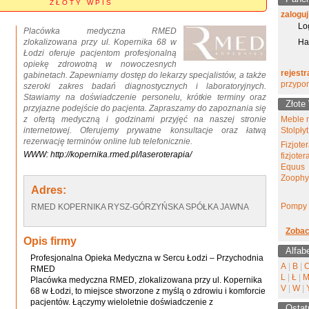
Z Ł O T Y W P I S
zaloguj
Lo
Placówka medyczna RMED
zlokalizowana przy ul. Kopernika 68 w
Ha
Łodzi oferuje pacjentom profesjonalną
opiekę zdrowotną w nowoczesnych
rejestr
gabinetach. Zapewniamy dostęp do lekarzy specjalistów, a także
przypo
szeroki zakres badań diagnostycznych i laboratoryjnych.
Stawiamy na doświadczenie personelu, krótkie terminy oraz
Złote
przyjazne podejście do pacjenta. Zapraszamy do zapoznania się
z ofertą medyczną i godzinami przyjęć na naszej stronie
Meble 
internetowej. Oferujemy prywatne konsultacje oraz łatwą
Stolpłyt
rezerwację terminów online lub telefonicznie.
Fizjote
WWW: http://kopernika.rmed.pl/laseroterapia/
fizjote
Equus
Zoophy
Adres:
Pompy 
RMED KOPERNIKA RYSZ-GÓRZYŃSKA SPÓŁKA JAWNA
Zobac
Opis firmy
Alfab
Profesjonalna Opieka Medyczna w Sercu Łodzi – Przychodnia
A
|
B
|
RMED
L
|
Ł
|
Placówka medyczna RMED, zlokalizowana przy ul. Kopernika
V
|
W
|
68 w Łodzi, to miejsce stworzone z myślą o zdrowiu i komforcie
pacjentów. Łączymy wieloletnie doświadczenie z
Ostat