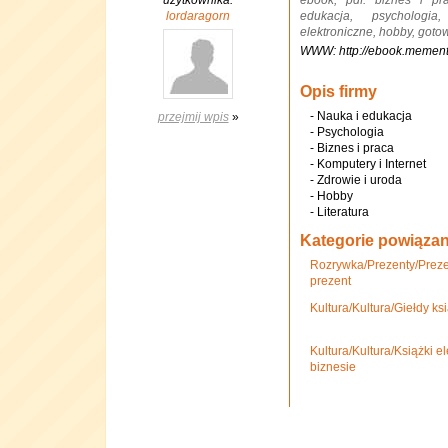
użytkownika:
ebook, pdf. biznes i pr
lordaragorn
edukacja, psychologia
elektroniczne, hobby, goto
WWW: http://ebook.mement
Opis firmy
- Nauka i edukacja
przejmij wpis
»
- Psychologia
- Biznes i praca
- Komputery i Internet
- Zdrowie i uroda
- Hobby
- Literatura
Kategorie powiąza
Rozrywka/Prezenty/Prezen
prezent
Kultura/Kultura/Giełdy k
Kultura/Kultura/Książki e
biznesie