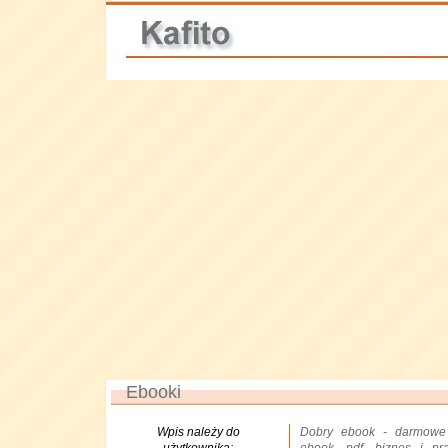
Ebooki
Wpis należy do
Dobry ebook - darmowe e