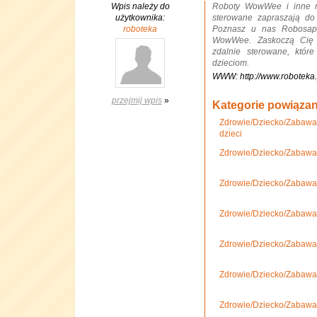
Wpis należy do
Roboty WowWee i inne ni
użytkownika:
sterowane zapraszają do
roboteka
Poznasz u nas Robosapie
WowWee. Zaskoczą Cię o
zdalnie sterowane, któr
dzieciom.
WWW: http://www.roboteka.
przejmij wpis
»
Kategorie powiąza
Zdrowie/Dziecko/Zabawa
dzieci
Zdrowie/Dziecko/Zabawa
Zdrowie/Dziecko/Zabawa,
Zdrowie/Dziecko/Zabawa,
Zdrowie/Dziecko/Zabawa,
Zdrowie/Dziecko/Zabawa
Zdrowie/Dziecko/Zabawa