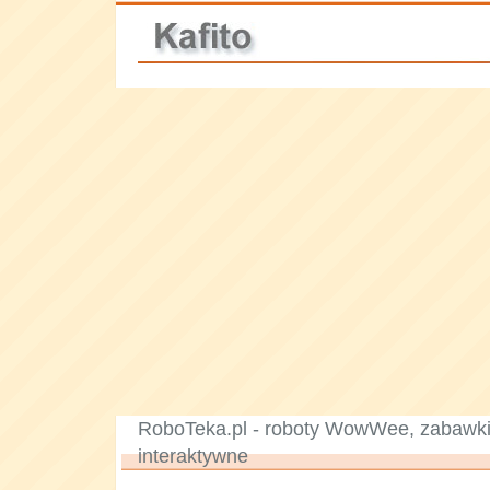
RoboTeka.pl - roboty WowWee, zabawki 
interaktywne