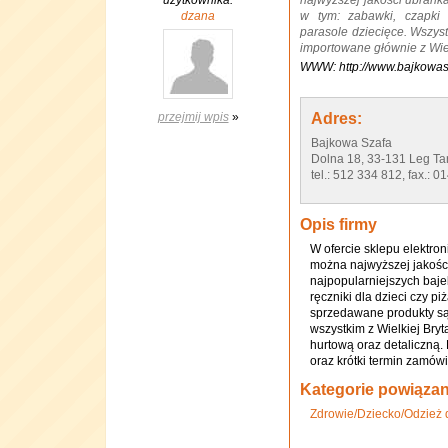
użytkownika:
najwyższej jakości ubranka
dzana
w tym: zabawki, czapki d
parasole dziecięce. Wszyst
importowane głównie z Wielki
WWW: http://www.bajkowa
przejmij wpis
»
Adres:
Bajkowa Szafa
Dolna 18, 33-131 Leg Ta
tel.: 512 334 812, fax.: 
Opis firmy
W ofercie sklepu elektr
można najwyższej jakości
najpopularniejszych bajek
ręczniki dla dzieci czy p
sprzedawane produkty są
wszystkim z Wielkiej Bryt
hurtową oraz detaliczną.
oraz krótki termin zamów
Kategorie powiąza
Zdrowie/Dziecko/Odzież dl