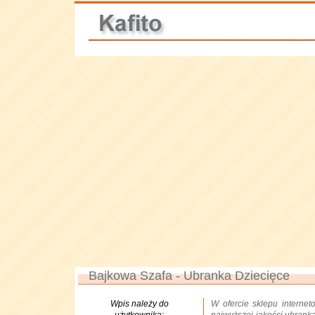
Bajkowa Szafa - Ubranka Dziecięce
Wpis należy do
W ofercie sklepu interne