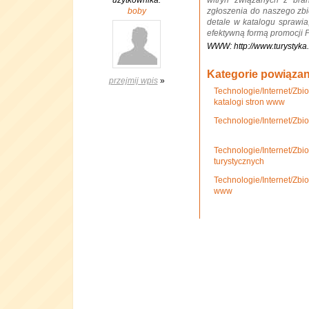
użytkownika:
witryn związanych z bra
boby
zgłoszenia do naszego zbi
detale w katalogu sprawi
efektywną formą promocji P
WWW: http://www.turystyka.
Kategorie powiąza
przejmij wpis
»
Technologie/Internet/Zbi
katalogi stron www
Technologie/Internet/Zbio
Technologie/Internet/Zbio
turystycznych
Technologie/Internet/Zbio
www