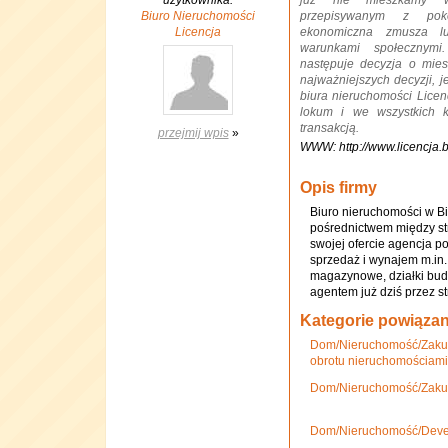
użytkownika:
już nie mieszkamy 
Biuro Nieruchomości
przepisywanym z poko
Licencja
ekonomiczna zmusza lu
warunkami społecznymi
następuje decyzja o mie
najważniejszych decyzji, j
biura nieruchomości Lice
lokum i we wszystkich k
transakcją.
przejmij wpis
»
WWW: http://www.licencja.bi
Opis firmy
Biuro nieruchomości w Bi
pośrednictwem między st
swojej ofercie agencja p
sprzedaż i wynajem m.in
magazynowe, działki bud
agentem już dziś przez str
Kategorie powiąza
Dom/Nieruchomość/Zakup
obrotu nieruchomościami
Dom/Nieruchomość/Zakup
Dom/Nieruchomość/Deve