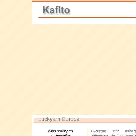
Luckyarn Europa
Wpis należy do
Luckyarn jest międz