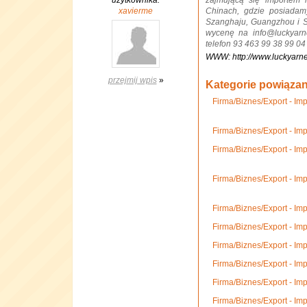
użytkownika:
zajmującą się importem 
xavierme
Chinach, gdzie posiadam
Szanghaju, Guangzhou i 
wycenę na info@luckyarn
telefon 93 463 99 38 99 04
WWW: http://www.luckyarn
przejmij wpis
»
Kategorie powiąza
Firma/Biznes/Export - Im
Firma/Biznes/Export - Imp
Firma/Biznes/Export - Imp
Firma/Biznes/Export - Im
Firma/Biznes/Export - Im
Firma/Biznes/Export - Imp
Firma/Biznes/Export - Impo
Firma/Biznes/Export - Imp
Firma/Biznes/Export - Imp
Firma/Biznes/Export - Im